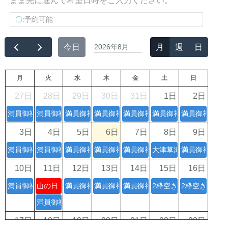
まま先に進んで希望日時をご入力ください。
〇
:予約可能
今日
2026年8月
月
週
日
月
火
水
木
金
土
日
27日
28日
29日
30日
31日
1日
2日
満員御礼×
満員御礼×
満員御礼×
満員御礼×
満員御礼×
満員御礼×
満員御礼×
3日
4日
5日
6日
7日
8日
9日
満員御礼×
満員御礼×
満員御礼×
満員御礼×
満員御礼×
大津草津守山栗東2枠
満員御礼×
10日
11日
12日
13日
14日
15日
16日
満員御礼×
山の日
満員御礼×
満員御礼×
満員御礼×
2枠空きあり夕方×
2枠空きあり夕
満員御礼×
17日
18日
19日
20日
21日
22日
23日