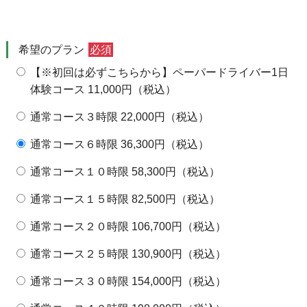
満員御礼×
2枠空きあり夕方×
2枠空きあり夕方×
満員御礼×
2枠空きあり夕方×
大津草津守山栗東2枠
大津草津守山
24日
25日
26日
27日
28日
29日
30日
希望のプラン
必須
満員御礼×
2枠空きあり夕方×
満員御礼×
2枠空きあり夕方×
2枠空きあり夕方×
2枠空きあり夕方×
2枠空きあり夕
【※初回は必ずこちらから】ペーパードライバー1日
31日
1日
2日
3日
4日
5日
6日
体験コース 11,000円（税込）
満員御礼×
2枠空きあり夕方×
2枠空きあり夕方×
満員御礼×
2枠空きあり夕方×
2枠空きあり夕方×
2枠空きあり夕
通常コース３時限 22,000円（税込）
通常コース６時限 36,300円（税込）
通常コース１０時限 58,300円（税込）
通常コース１５時限 82,500円（税込）
通常コース２０時限 106,700円（税込）
通常コース２５時限 130,900円（税込）
通常コース３０時限 154,000円（税込）