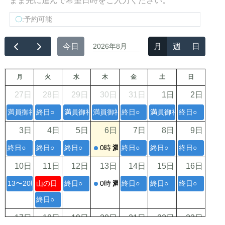
まま先に進んで希望日時をご入力ください。
〇
:予約可能
今日
2026年8月
月
週
日
月
火
水
木
金
土
日
27日
28日
29日
30日
31日
1日
2日
満員御礼
終日○
満員御礼
満員御礼
終日○
満員御礼
終日○
3日
4日
5日
6日
7日
8日
9日
終日○
終日○
終日○
0時
満員御礼
終日○
終日○
終日○
10日
11日
12日
13日
14日
15日
16日
13〜20時○
山の日
終日○
0時
満員御礼
終日○
終日○
終日○
終日○
17日
18日
19日
20日
21日
22日
23日