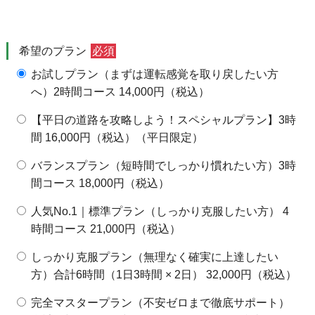
終日○
終日○
終日○
終日○
終日○
終日○
終日○
24日
25日
26日
27日
28日
29日
30日
希望のプラン
必須
終日○
終日○
終日○
終日○
終日○
終日○
満員御礼
お試しプラン（まずは運転感覚を取り戻したい方
31日
1日
2日
3日
4日
5日
6日
へ）2時間コース 14,000円（税込）
終日○
【平日の道路を攻略しよう！スペシャルプラン】3時
間 16,000円（税込）（平日限定）
バランスプラン（短時間でしっかり慣れたい方）3時
間コース 18,000円（税込）
人気No.1｜標準プラン（しっかり克服したい方） 4
時間コース 21,000円（税込）
しっかり克服プラン（無理なく確実に上達したい
方）合計6時間（1日3時間 × 2日） 32,000円（税込）
完全マスタープラン（不安ゼロまで徹底サポート）