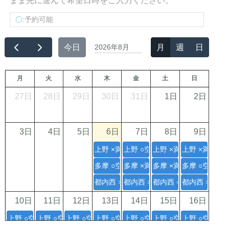
まま先に進んで希望日時をご入力ください。
〇
:予約可能
今日
2026年8月
月
週
日
月
火
水
木
金
土
日
27日
28日
29日
30日
31日
1日
2日
3日
4日
5日
6日
7日
8日
9日
上野 ×満員
上野 ○空き 13:00（JR上野駅 
上野 ×満員
上野 ×満員
多摩 ○空き 17:30（JR新小平駅 / 西武
多摩 ×満員
多摩 ×満員
多摩 ○空き 1
都内西 ×満員
都内西 ×満員
都内西 ○空き 16:30（
都内西 ×満員
10日
11日
12日
13日
14日
15日
16日
上野 ○空き 16:30（錦糸町不可）
上野 ○空き 09:00 / 10:00 / 13:00 / 16:00
上野 ○空き 09:00 / 10:00（2時間プランのみ） / 1
上野 ○空き 13:00 / 16:00
上野 ○空き 09:00 / 10:00 / 13:00 
上野 ○空き 09:00 / 10:0
上野 ○空き 09:00 