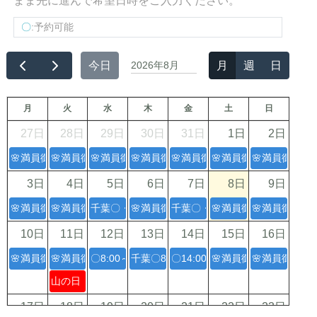
まま先に進んで希望日時をご入力ください。
〇
:予約可能
今日
2026年8月
月
週
日
月
火
水
木
金
土
日
27日
28日
29日
30日
31日
1日
2日
🌸満員御礼🌸
🌸満員御礼🌸
🌸満員御礼🌸
🌸満員御礼🌸
🌸満員御礼🌸
🌸満員御礼🌸
🌸満員御礼🌸
3日
4日
5日
6日
7日
8日
9日
🌸満員御礼🌸
🌸満員御礼🌸
千葉〇・江東区、墨田区、江戸川区、葛飾区 8:00～12
🌸満員御礼🌸
千葉〇・江東区、墨田区、江戸川区、
🌸満員御礼🌸
🌸満員御礼🌸
10日
11日
12日
13日
14日
15日
16日
🌸満員御礼
🌸満員御礼🌸
〇8:00～12:00；14:00～18:00
千葉〇8:00～12:00
〇14:00～18:00
🌸満員御礼🌸
🌸満員御礼🌸
山の日
17日
18日
19日
20日
21日
22日
23日