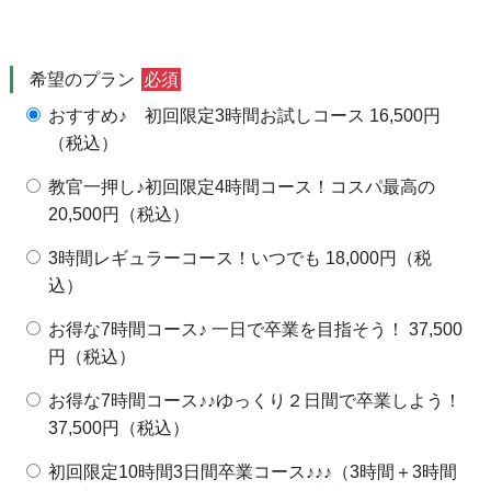
千葉〇・江東区、墨田区、江戸川区、葛飾区 14：00～18：00
🌸満員御礼🌸
千葉〇・江東区、墨田区、江戸川区、葛飾区14：00
千葉〇・江東区、墨田区、江戸川区、葛飾区 8:
🌸満員御礼🌸
千葉〇・東京△ 8:00～1
🌸満員御礼🌸
24日
25日
26日
27日
28日
29日
30日
希望のプラン
必須
🌸満員御礼🌸
千葉〇・江東区、墨田区、江戸川区、葛飾区 8:00～12:00；1
千葉〇・江東区、墨田区、江戸川区、葛飾区 8:00～12
千葉〇・江東区、墨田区、江戸川区、葛飾区 8:
千葉〇・江東区、墨田区、江戸川区、葛
千葉〇・東京△ 8:00～1
千葉〇・東京△ 8
おすすめ♪ 初回限定3時間お試しコース 16,500円
31日
1日
2日
3日
4日
5日
6日
（税込）
千葉〇・江東区、墨田区、江戸川区、葛飾区 8:00～12:00；14：00～
千葉〇・江東区、墨田区、江戸川区、葛飾区 8:00～12:00；1
千葉〇・江東区、墨田区、江戸川区、葛飾区 8:00～12
千葉〇・江東区、墨田区、江戸川区、葛飾区 8:
千葉〇・江東区、墨田区、江戸川区、葛
千葉〇・東京△ 8:00～1
千葉〇・東京△ 8
教官一押し♪初回限定4時間コース！コスパ最高の
20,500円（税込）
3時間レギュラーコース！いつでも 18,000円（税
込）
お得な7時間コース♪ 一日で卒業を目指そう！ 37,500
円（税込）
お得な7時間コース♪♪ゆっくり２日間で卒業しよう！
37,500円（税込）
初回限定10時間3日間卒業コース♪♪♪（3時間＋3時間